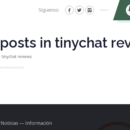
Síguenos:
 posts in tinychat r
tinychat reviews
Noticias — Información