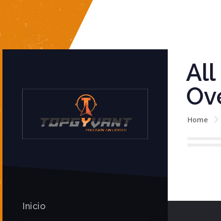
All
Ov
Home
Inicio